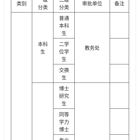
类别
审批单位
备注
分类
分类
普通
本科
生
本科
二学
教务处
生
位学
生
交换
生
博士
研究
生
同等
学力
博士