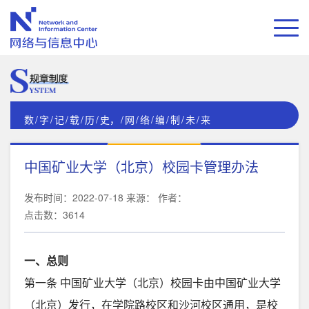
数
/
字
/
记
/
载
/
历
/
史，
/
网
/
络
/
编
/
制
/
未
/
来
中国矿业大学（北京）校园卡管理办法
发布时间：2022-07-18 来源： 作者：
点击数：
3614
一、总则
第一条 中国矿业大学（北京）校园卡由中国矿业大学
（北京）发行，在学院路校区和沙河校区通用，是校