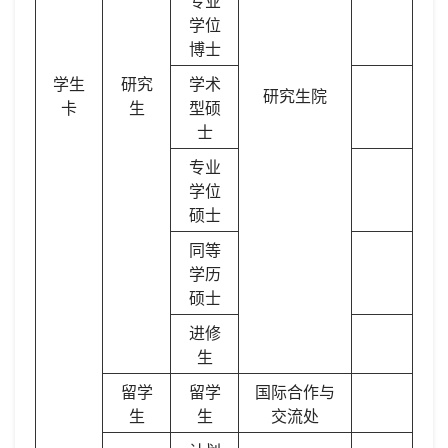
专业
学位
博士
学生
研究
学术
研究生院
卡
生
型硕
士
专业
学位
硕士
同等
学历
硕士
进修
生
留学
留学
国际合作与
生
生
交流处