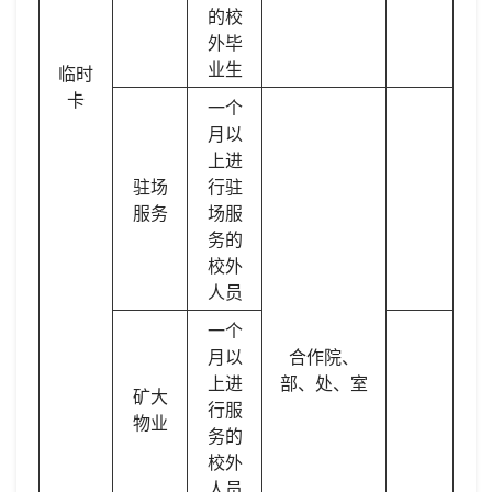
的校
外毕
业生
临时
卡
一个
月以
上进
驻场
行驻
服务
场服
务的
校外
人员
一个
月以
合作院、
上进
部、处、室
矿大
行服
物业
务的
校外
人员