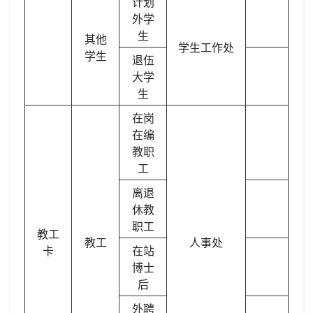
计划
外学
生
其他
学生工作处
学生
退伍
大学
生
在岗
在编
教职
工
离退
休教
职工
教工
教工
人事处
卡
在站
博士
后
外聘